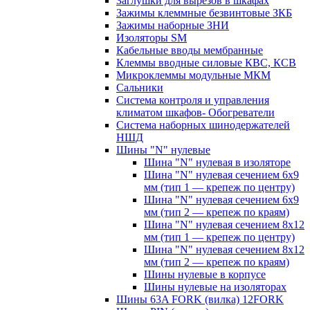
Заглушки для вырезов в шкафах
Зажимы клеммные безвинтовые ЗКБ
Зажимы наборные ЗНИ
Изоляторы SM
Кабельные вводы мембранные
Клеммы вводные силовые КВС, КСВ
Микроклеммы модульные МКМ
Сальники
Система контроля и управления
климатом шкафов- Обогреватели
Система наборных шинодержателей
НШД
Шины "N" нулевые
Шина "N" нулевая в изоляторе
Шина "N" нулевая сечением 6х9
мм (тип 1 — крепеж по центру)
Шина "N" нулевая сечением 6х9
мм (тип 2 — крепеж по краям)
Шина "N" нулевая сечением 8х12
мм (тип 1 — крепеж по центру)
Шина "N" нулевая сечением 8х12
мм (тип 2 — крепеж по краям)
Шины нулевые в корпусе
Шины нулевые на изоляторах
Шины 63A FORK (вилка) 12FORK