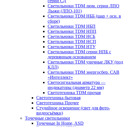
серии СД
Светильники TDM люм. серии ЛПО
Лыжи (ЛПО-101)
Светильники TDM НББ (шар + осн. в
сборе)
Светильники TDM НБП
Светильники TDM НПП
Светильники TDM НСБ
Светильники TDM НСП
Светильники TDM НТУ
Светильники TDM серии НПБ с
деревянным основанием
Светильники TDM уличные ЛКУ (под
КЛЛ)
Светильники TDM энергосбер. САВ
«Интеллект»
Светосигнальная арматура —
индикаторы (диаметр 22 мм)
Светотехника TDM прочая
Светотехника бытовая
Светотехника Прочее
Студийное освещение (свет для фото-
видеосъёмки)
Точечные светильники
Точечные In Home, ASD