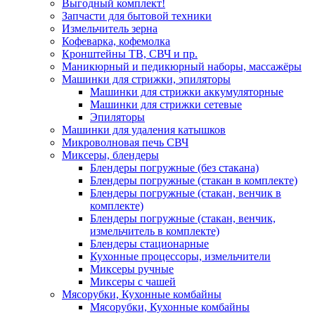
Выгодный комплект!
Запчасти для бытовой техники
Измельчитель зерна
Кофеварка, кофемолка
Кронштейны ТВ, СВЧ и пр.
Маникюрный и педикюрный наборы, массажёры
Машинки для стрижки, эпиляторы
Машинки для стрижки аккумуляторные
Машинки для стрижки сетевые
Эпиляторы
Машинки для удаления катышков
Микроволновая печь СВЧ
Миксеры, блендеры
Блендеры погружные (без стакана)
Блендеры погружные (стакан в комплекте)
Блендеры погружные (стакан, венчик в
комплекте)
Блендеры погружные (стакан, венчик,
измельчитель в комплекте)
Блендеры стационарные
Кухонные процессоры, измельчители
Миксеры ручные
Миксеры с чашей
Мясорубки, Кухонные комбайны
Мясорубки, Кухонные комбайны