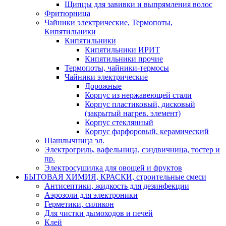
Щипцы для завивки и выпрямления волос
Фритюрница
Чайники электрические, Термопоты,
Кипятильники
Кипятильники
Кипятильники ИРИТ
Кипятильники прочие
Термопоты, чайники-термосы
Чайники электрические
Дорожные
Корпус из нержавеющей стали
Корпус пластиковый, дисковый
(закрытый нагрев. элемент)
Корпус стеклянный
Корпус фарфоровый, керамический
Шашлычница эл.
Электрогриль, вафельница, сэндвичница, тостер и
пр.
Электросушилка для овощей и фруктов
БЫТОВАЯ ХИМИЯ, КРАСКИ, строительные смеси
Антисептики, жидкость для дезинфекции
Аэрозоли для электроники
Герметики, силикон
Для чистки дымоходов и печей
Клей