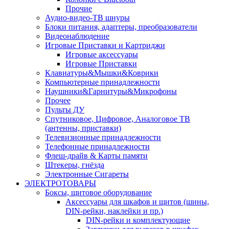
Прочие
Аудио-видео-ТВ шнуры
Блоки питания, адаптеры, преобразователи
Видеонаблюдение
Игровые Приставки и Картриджи
Игровые аксессуары
Игровые Приставки
Клавиатуры&Мышки&Коврики
Компьютерные принадлежности
Наушники&Гарнитуры&Микрофоны
Прочее
Пульты ДУ
Спутниковое, Цифровое, Аналоговое ТВ
(антенны, приставки)
Телевизионные принадлежности
Телефонные принадлежности
Флеш-драйв & Карты памяти
Штекеры, гнёзда
Электронные Сигареты
ЭЛЕКТРОТОВАРЫ
Боксы, щитовое оборудование
Аксессуары для шкафов и щитов (шины,
DIN-рейки, наклейки и пр.)
DIN-рейки и комплектующие