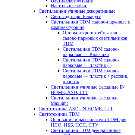
Настольные детские
Настольные офис
Светильники уличные декоративные
Свет. сад-парк. Беларусь
Светильники TDM садово-парковые и
комплектующие
Опоры и кронштейны для
садово-парковых светильников
TDM
Светильники TDM садово-
парковые — Классика
Светильники TDM садово-
парковые — пластик ( )
Светильники TDM садово-
парковые — пластик + рассеив.
пластик
Светильники уличные фасадные IN
HOME, ASD, LLT
Светильники уличные фасадные
Maxlight
Светотехника ASD, IN HOME, LLT
Светотехника TDM
Основания и рассеиватели TDM для
НПО, НББ, НСП, НТУ
Светильники TDM декоративные