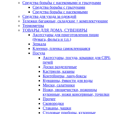
Средства борьбы с насекомыми и грызунами
Средства борьбы с грызунами
Средства борьбы с насекомыми
Средства для ухода за одеждой
Тележки багажные, складские + комплектующие
Термометры
ТОВАРЫ ДЛЯ ДОМА, СУВЕНИРЫ
Аксессуары для приготовления пищи
(бумага, фольга и т.п.)
Зеркала
Клеенки, пленка самоклеющаяся
Посуда
Аксессуары, посуда, крышки для СВЧ-
печей
Доски разделочные
Кастрюли, казаны
Контейнеры, ланч-боксы
Кувшины, ёмкости для воды
Миски, салатники
Ножи, овощечистки, ножницы
кухонные, ножи консервные, точилки
Прочее
Сковородки
Стаканы, чашки
Столовые приборы, кухонные