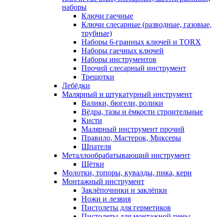
наборы
Ключи гаечные
Ключи слесарные (разводные, газовые,
трубные)
Наборы 6-гранных ключей и TORX
Наборы гаечных ключей
Наборы инструментов
Прочий слесарный инструмент
Трещотки
Лебёдки
Малярный и штукатурный инструмент
Валики, бюгели, ролики
Вёдра, тазы и ёмкости строительные
Кисти
Малярный инструмент прочий
Правило, Мастерок, Миксеры
Шпателя
Металлообрабатывающий инструмент
Щётки
Молотки, топоры, кувалды, пика, керн
Монтажный инструмент
Заклёпочники и заклёпки
Ножи и лезвия
Пистолеты для герметиков
Пистолеты для монтажной пены