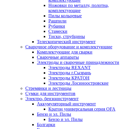
комплектующие
Ножовки по металлу, полотна,
комплектующие
Пилы кольцевые
Рашпили
Рубанки
Стамески
Тиски, струбцины
Телескопический инструмент
Сварочное оборудование и комплектующие
Комплектующие для сварки
Сварочные аппараты
Электроды и сварочные принадлежности
Электроды REXANT
Электроды г.Сызрань
Электроды КРАТОН
Электроды Лосиноостровские
Стремянки и лестницы
Сумки для инструментов
Электро- бензоинструмент
Аккумуляторный инструмент
Кратон универсальная серия OFA
Бензо и эл. Пилы
Бензо и эл. Пилы
Болгарки