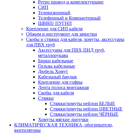
Ретро провод и комплектующие
СИП
Телевизионный
Телефонный и Компьютерный
ШВВП/ ПУГНП
Крепление для СИП кабеля
Обжим и инструмент для зачистки
Скобы и стяжки для кабеля, хомуты, аксессуары
для ПВХ труб
Аксессуары для ПВХ,ПНД труб,
металлорукава
Бирки кабельные
Гильзы кабельные
Дюбель Хомут
Кабельный бандаж
Крепление для гофры
Лента полоса монтажная
Скобы для кабеля
Стяжки
Стяжки/хомуты нейлон БЕЛЫЕ
Стяжки/хомуты нейлон ЦВЕТНЫЕ
Стяжки/хомуты нейлон ЧЁРНЫЕ
Хомуты мягкие липучки
КЛИМАТИЧЕСКАЯ ТЕХНИКА, обогреватели,
вентиляторы