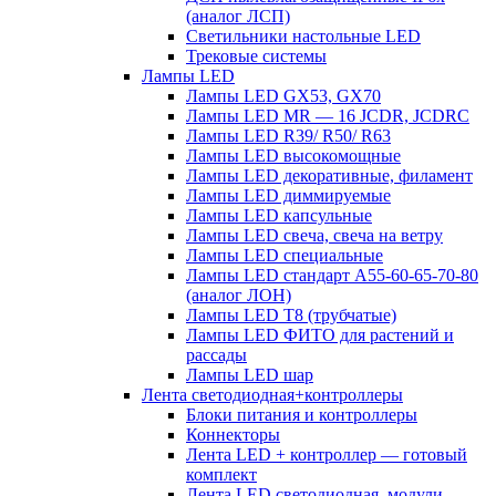
(аналог ЛСП)
Светильники настольные LED
Трековые системы
Лампы LED
Лампы LED GX53, GX70
Лампы LED MR — 16 JCDR, JCDRC
Лампы LED R39/ R50/ R63
Лампы LED высокомощные
Лампы LED декоративные, филамент
Лампы LED диммируемые
Лампы LED капсульные
Лампы LED свеча, свеча на ветру
Лампы LED специальные
Лампы LED стандарт А55-60-65-70-80
(аналог ЛОН)
Лампы LED Т8 (трубчатые)
Лампы LED ФИТО для растений и
рассады
Лампы LED шар
Лента светодиодная+контроллеры
Блоки питания и контроллеры
Коннекторы
Лента LED + контроллер — готовый
комплект
Лента LED светодиодная, модули