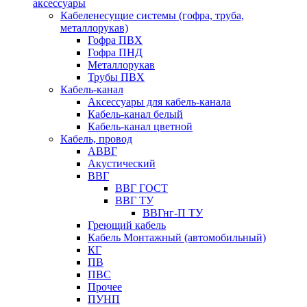
аксессуары
Кабеленесущие системы (гофра, труба,
металлорукав)
Гофра ПВХ
Гофра ПНД
Металлорукав
Трубы ПВХ
Кабель-канал
Аксессуары для кабель-канала
Кабель-канал белый
Кабель-канал цветной
Кабель, провод
АВВГ
Акустический
ВВГ
ВВГ ГОСТ
ВВГ ТУ
ВВГнг-П ТУ
Греющий кабель
Кабель Монтажный (автомобильный)
КГ
ПВ
ПВС
Прочее
ПУНП