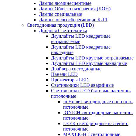
Лампы люминесцентные
Лампы Общего назначения (ЛОН)
Лампы специальные
Лампы энергосберегающие КЛЛ
Светодиодная продукция (LED)
Диодная Светотехника
Даунлайты LED квадратные
встраиваемые
Даунлайты LED квадратные
накладные
Даунлайты LED круглые встраиваемые
Даунлайты LED круглые накладные
Драйвера светодиодные
Панели LED
Прожекторы LED
Светильники LED аварийные
Светильники LED бытовые настенно-
потолочные
In Home светодиодные настенно-
потолочные
IONICH светодиодные настенно-
потолочные
LEEK светодиодные настенно-
потолочные
MAXLIGHT светодиодные