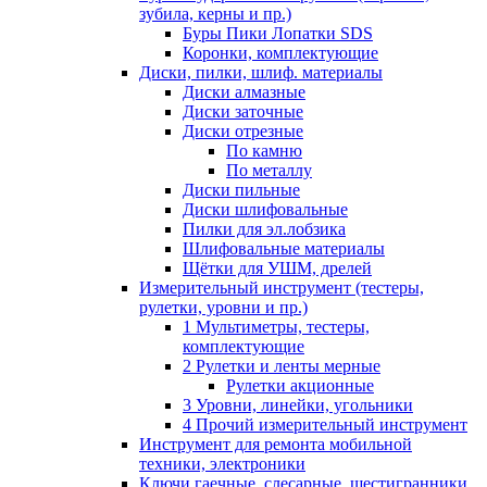
зубила, керны и пр.)
Буры Пики Лопатки SDS
Коронки, комплектующие
Диски, пилки, шлиф. материалы
Диски алмазные
Диски заточные
Диски отрезные
По камню
По металлу
Диски пильные
Диски шлифовальные
Пилки для эл.лобзика
Шлифовальные материалы
Щётки для УШМ, дрелей
Измерительный инструмент (тестеры,
рулетки, уровни и пр.)
1 Мультиметры, тестеры,
комплектующие
2 Рулетки и ленты мерные
Рулетки акционные
3 Уровни, линейки, угольники
4 Прочий измерительный инструмент
Инструмент для ремонта мобильной
техники, электроники
Ключи гаечные, слесарные, шестигранники,