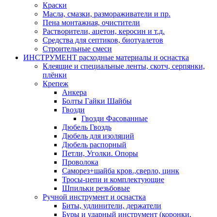
Краски
Масла, смазки, размораживатели и пр.
Пена монтажная, очистители
Растворители, ацетон, керосин и т.д.
Средства для септиков, биотуалетов
Строительные смеси
ИНСТРУМЕНТ расходные материалы и оснастка
Клеящие и специальные ленты, скотч, серпянки,
плёнки
Крепеж
Анкера
Болты Гайки Шайбы
Гвозди
Гвозди Фасованные
Дюбель Гвоздь
Дюбель для изоляций
Дюбель распорный
Петли, Уголки. Опоры
Проволока
Саморез+шайба кров.,сверло, цинк
Тросы-цепи и комплектующие
Шпильки резьбовые
Ручной инструмент и оснастка
Биты, удлинители, держатели
Буры и ударный инструмент (коронки,