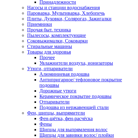
Принадлежности
Насосы и станции водоснабжения
Пароварка, Мультиварка, Хлебопечь
Плиты, Духовки, Солярогаз, Зажигалки
Приемники
Прочая быт. техника
Пылесосы, комплектующие
Соковыжималки, Соковарки
Стиральные машины
Товары для здоровья
Прочее
Увлажнители воздуха, ионизаторы
Утюги, отпариватели
Алюминиевая подошва
Антипригарное/ тефлоновое покрытие
подошвы
Дорожные утюги
Керамическое покрытие подошвы
Отпариватели
Подошва из нержавеющей стали
Фен, щипцы, выпрямители
Фен-щётка, фен-расчёска
Фены
Щипцы для выпрямления волос
Щипцы для завивки волос/ плойки