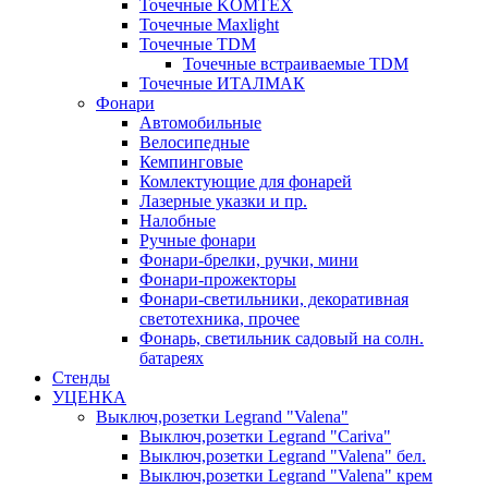
Точечные KOMTEX
Точечные Maxlight
Точечные TDM
Точечные встраиваемые TDM
Точечные ИТАЛМАК
Фонари
Автомобильные
Велосипедные
Кемпинговые
Комлектующие для фонарей
Лазерные указки и пр.
Налобные
Ручные фонари
Фонари-брелки, ручки, мини
Фонари-прожекторы
Фонари-светильники, декоративная
светотехника, прочее
Фонарь, светильник садовый на солн.
батареях
Стенды
УЦЕНКА
Выключ,розетки Legrand "Valena"
Выключ,розетки Legrand "Cariva"
Выключ,розетки Legrand "Valena" бел.
Выключ,розетки Legrand "Valena" крем