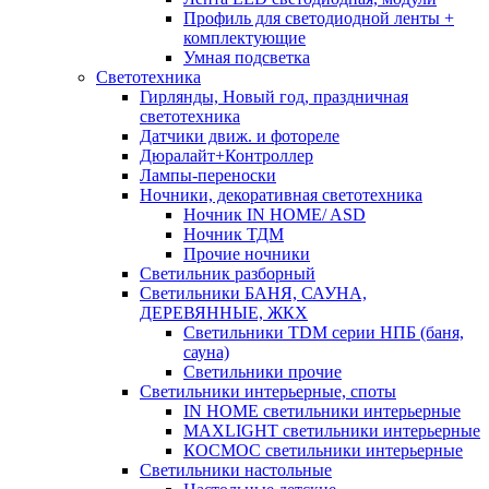
Профиль для светодиодной ленты +
комплектующие
Умная подсветка
Светотехника
Гирлянды, Новый год, праздничная
светотехника
Датчики движ. и фотореле
Дюралайт+Контроллер
Лампы-переноски
Ночники, декоративная светотехника
Ночник IN HOME/ ASD
Ночник ТДМ
Прочие ночники
Светильник разборный
Светильники БАНЯ, САУНА,
ДЕРЕВЯННЫЕ, ЖКХ
Светильники TDM серии НПБ (баня,
сауна)
Светильники прочие
Светильники интерьерные, споты
IN HOME светильники интерьерные
MAXLIGHT светильники интерьерные
КОСМОС светильники интерьерные
Светильники настольные