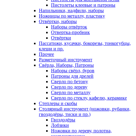
Пистолеты клеевые и патроны
Напильники, надфили, наборы
Ножницы по металлу, пластику
Отвёртки, наборы
Наборы отвёрток
Отвертка-пробник
Отвёртки
Пассатижи, кусачки, бокорезы, тонкогубцы,
клещи и пр.
Прочее
Разметочный инструмент
Свёрла, Наборы, Патроны
Наборы свёрл, буров
Патроны для дрелей
Сверло по бетону
Сверло по дереву
Сверло по металлу
Сверло по стеклу, кафелю, керамике
Степлеры и скобы
Столярный инструмент (ножовки, рубанки,
гвоздодёры, тиски и пр.)
Гвоздодёры
Лобзики
Ножовки по дереву, полотна,