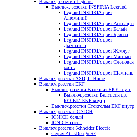
Выключ, розетки Legrand
Выключ, розетки INSPIRIA Legrand
Legrand INSPIRIA цвет
Алюминий
Legrand INSPIRIA цвет Антрацит
Legrand INSPIRIA цвет Белый
Legrand INSPIRIA цвет Бронза
Legrand INSPIRIA цвет
Дымчатый
Legrand INSPIRIA цвет Жемчуг
Legrand INSPIRIA цвет Мятный
Legrand INSPIRIA цвет Слоновая
кость
Legrand INSPIRIA цвет Шампань
Выключ,розетки ASD, In Home
Выключ,розетки EKF
Выключ,розетки Валенсия EKF внутр
Выключ,розетки Валенсия цв.
БЕЛЫЙ EKF внутр
Выключ,розетки Стокгольм EKF внутр
Выключ,розетки IONICH
IONICH белый
IONICH сосна
Выключ,розетки Schneider Electric
Серия AtlasDesign SE