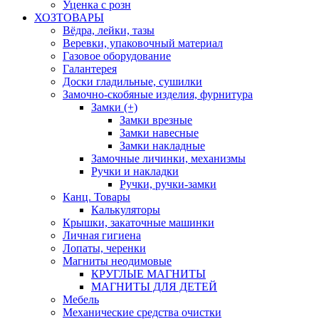
Уценка с розн
ХОЗТОВАРЫ
Вёдра, лейки, тазы
Веревки, упаковочный материал
Газовое оборудование
Галантерея
Доски гладильные, сушилки
Замочно-скобяные изделия, фурнитура
Замки (+)
Замки врезные
Замки навесные
Замки накладные
Замочные личинки, механизмы
Ручки и накладки
Ручки, ручки-замки
Канц. Товары
Калькуляторы
Крышки, закаточные машинки
Личная гигиена
Лопаты, черенки
Магниты неодимовые
КРУГЛЫЕ МАГНИТЫ
МАГНИТЫ ДЛЯ ДЕТЕЙ
Мебель
Механические средства очистки