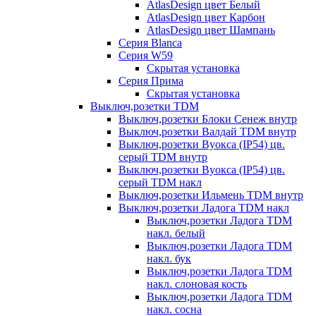
AtlasDesign цвет Белый
AtlasDesign цвет Карбон
AtlasDesign цвет Шампань
Серия Blanca
Серия W59
Скрытая установка
Серия Прима
Скрытая установка
Выключ,розетки TDM
Выключ,розетки Блоки Сенеж внутр
Выключ,розетки Валдай TDM внутр
Выключ,розетки Вуокса (IP54) цв.
серый TDM внутр
Выключ,розетки Вуокса (IP54) цв.
серый TDM накл
Выключ,розетки Ильмень TDM внутр
Выключ,розетки Ладога TDM накл
Выключ,розетки Ладога TDM
накл. белый
Выключ,розетки Ладога TDM
накл. бук
Выключ,розетки Ладога TDM
накл. слоновая кость
Выключ,розетки Ладога TDM
накл. сосна