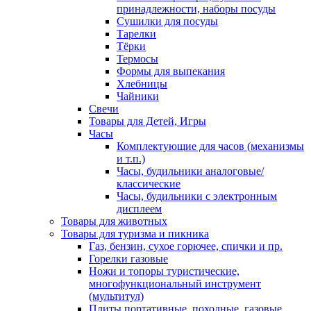
принадлежности, наборы посуды
Сушилки для посуды
Тарелки
Тёрки
Термосы
Формы для выпекания
Хлебницы
Чайники
Свечи
Товары для Детей, Игры
Часы
Комплектующие для часов (механизмы
и т.п.)
Часы, будильники аналоговые/
классические
Часы, будильники с электронным
дисплеем
Товары для животных
Товары для туризма и пикника
Газ, бензин, сухое горючее, спички и пр.
Горелки газовые
Ножи и топоры туристические,
многофункциональный инструмент
(мультитул)
Плиты портативные, походные, газовые