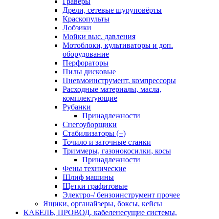
Граверы
Дрели, сетевые шуруповёрты
Краскопульты
Лобзики
Мойки выс. давления
Мотоблоки, культиваторы и доп.
оборудование
Перфораторы
Пилы дисковые
Пневмоинструмент, компрессоры
Расходные материалы, масла,
комплектующие
Рубанки
Принадлежности
Снегоуборщики
Стабилизаторы (+)
Точило и заточные станки
Триммеры, газонокосилки, косы
Принадлежности
Фены технические
Шлиф машины
Щетки графитовые
Электро-/ бензоинструмент прочее
Ящики, органайзеры, боксы, кейсы
КАБЕЛЬ, ПРОВОД, кабеленесущие системы,