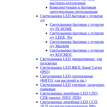
настенно-потолочные
Комплектующие к бытовым
светодиодным светильникам
Светильники LED бытовые с пультом
д/у
Светильники бытовые с пультом
д/у IN HOME
Светильники бытовые с пультом
д/у LEEK, Pre
Светильники бытовые с пультом
д/у Maxlight
Светильники бытовые с пультом
д/у КОСМОС
Светильники LED декоративные, для
подсветки
Светильники LED ЖКХ/ Баня/ Сауна
(IP65)
Светильники LED специальные
(ФИТО/ для растений и пр.)
Светильники LED уличные, складские,
парковые
Светильники линейные LED СПО,
СПБ (аналог ЛПО/ ЛПБ)
Светильники линейные LED ССП,
ДСП пылевлагозащищенные IP6х