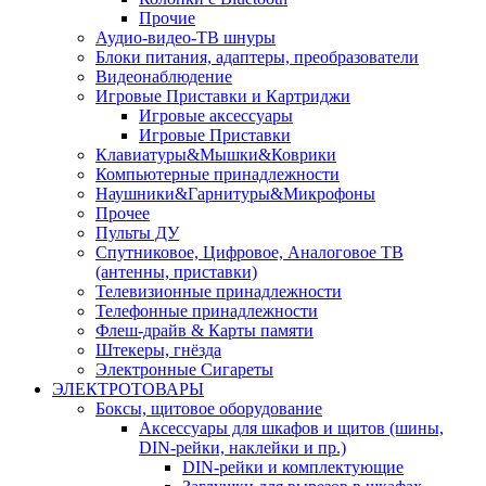
Прочие
Аудио-видео-ТВ шнуры
Блоки питания, адаптеры, преобразователи
Видеонаблюдение
Игровые Приставки и Картриджи
Игровые аксессуары
Игровые Приставки
Клавиатуры&Мышки&Коврики
Компьютерные принадлежности
Наушники&Гарнитуры&Микрофоны
Прочее
Пульты ДУ
Спутниковое, Цифровое, Аналоговое ТВ
(антенны, приставки)
Телевизионные принадлежности
Телефонные принадлежности
Флеш-драйв & Карты памяти
Штекеры, гнёзда
Электронные Сигареты
ЭЛЕКТРОТОВАРЫ
Боксы, щитовое оборудование
Аксессуары для шкафов и щитов (шины,
DIN-рейки, наклейки и пр.)
DIN-рейки и комплектующие