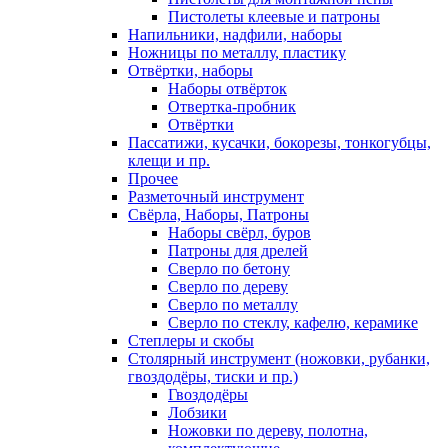
Пистолеты клеевые и патроны
Напильники, надфили, наборы
Ножницы по металлу, пластику
Отвёртки, наборы
Наборы отвёрток
Отвертка-пробник
Отвёртки
Пассатижи, кусачки, бокорезы, тонкогубцы,
клещи и пр.
Прочее
Разметочный инструмент
Свёрла, Наборы, Патроны
Наборы свёрл, буров
Патроны для дрелей
Сверло по бетону
Сверло по дереву
Сверло по металлу
Сверло по стеклу, кафелю, керамике
Степлеры и скобы
Столярный инструмент (ножовки, рубанки,
гвоздодёры, тиски и пр.)
Гвоздодёры
Лобзики
Ножовки по дереву, полотна,