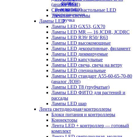
(аналог ЛСП)
Светильники настольные LED
Трековые системы
Лампы LED
Лампы LED GX53, GX70
Лампы LED MR — 16 JCDR, JCDRC
Лампы LED R39/ R50/ R63
Лампы LED высокомощные
Лампы LED декоративные, филамент
Лампы LED диммируемые
Лампы LED капсульные
Лампы LED свеча, свеча на ветру
Лампы LED специальные
Лампы LED стандарт А55-60-65-70-80
(аналог ЛОН)
Лампы LED Т8 (трубчатые)
Лампы LED ФИТО для растений и
рассады
Лампы LED шар
Лента светодиодная+контроллеры
Блоки питания и контроллеры
Коннекторы
Лента LED + контроллер — готовый
комплект
Лента LED светодиодная, модули