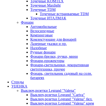
Точечные KOMTEX
Точечные Maxlight
Точечные TDM
Точечные встраиваемые TDM
Точечные ИТАЛМАК
Фонари
Автомобильные
Велосипедные
Кемпинговые
Комлектующие для фонарей
Лазерные указки и пр.
Налобные
Ручные фонари
Фонари-брелки, ручки, мини
Фонари-прожекторы
Фонари-светильники, декоративная
светотехника, прочее
Фонарь, светильник садовый на солн.
батареях
Стенды
УЦЕНКА
Выключ,розетки Legrand "Valena"
Выключ,розетки Legrand "Cariva"
Выключ,розетки Legrand "Valena" бел.
Выключ,розетки Legrand "Valena" крем