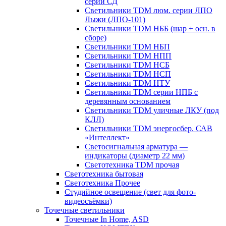
серии СД
Светильники TDM люм. серии ЛПО
Лыжи (ЛПО-101)
Светильники TDM НББ (шар + осн. в
сборе)
Светильники TDM НБП
Светильники TDM НПП
Светильники TDM НСБ
Светильники TDM НСП
Светильники TDM НТУ
Светильники TDM серии НПБ с
деревянным основанием
Светильники TDM уличные ЛКУ (под
КЛЛ)
Светильники TDM энергосбер. САВ
«Интеллект»
Светосигнальная арматура —
индикаторы (диаметр 22 мм)
Светотехника TDM прочая
Светотехника бытовая
Светотехника Прочее
Студийное освещение (свет для фото-
видеосъёмки)
Точечные светильники
Точечные In Home, ASD