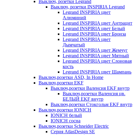
Выключ, розетки Legrand
Выключ, розетки INSPIRIA Legrand
Legrand INSPIRIA цвет
Алюминий
Legrand INSPIRIA цвет Антрацит
Legrand INSPIRIA цвет Белый
Legrand INSPIRIA цвет Бронза
Legrand INSPIRIA цвет
Дымчатый
Legrand INSPIRIA цвет Жемчуг
Legrand INSPIRIA цвет Мятный
Legrand INSPIRIA цвет Слоновая
кость
Legrand INSPIRIA цвет Шампань
Выключ,розетки ASD, In Home
Выключ,розетки EKF
Выключ,розетки Валенсия EKF внутр
Выключ,розетки Валенсия цв.
БЕЛЫЙ EKF внутр
Выключ,розетки Стокгольм EKF внутр
Выключ,розетки IONICH
IONICH белый
IONICH сосна
Выключ,розетки Schneider Electric
Серия AtlasDesign SE