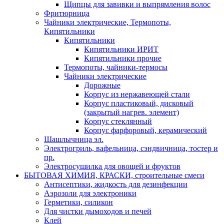
Щипцы для завивки и выпрямления волос
Фритюрница
Чайники электрические, Термопоты,
Кипятильники
Кипятильники
Кипятильники ИРИТ
Кипятильники прочие
Термопоты, чайники-термосы
Чайники электрические
Дорожные
Корпус из нержавеющей стали
Корпус пластиковый, дисковый
(закрытый нагрев. элемент)
Корпус стеклянный
Корпус фарфоровый, керамический
Шашлычница эл.
Электрогриль, вафельница, сэндвичница, тостер и
пр.
Электросушилка для овощей и фруктов
БЫТОВАЯ ХИМИЯ, КРАСКИ, строительные смеси
Антисептики, жидкость для дезинфекции
Аэрозоли для электроники
Герметики, силикон
Для чистки дымоходов и печей
Клей