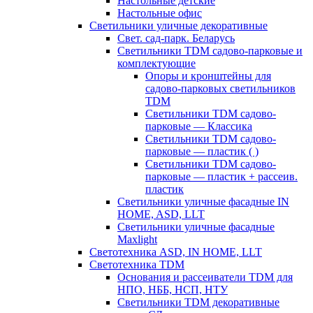
Настольные детские
Настольные офис
Светильники уличные декоративные
Свет. сад-парк. Беларусь
Светильники TDM садово-парковые и
комплектующие
Опоры и кронштейны для
садово-парковых светильников
TDM
Светильники TDM садово-
парковые — Классика
Светильники TDM садово-
парковые — пластик ( )
Светильники TDM садово-
парковые — пластик + рассеив.
пластик
Светильники уличные фасадные IN
HOME, ASD, LLT
Светильники уличные фасадные
Maxlight
Светотехника ASD, IN HOME, LLT
Светотехника TDM
Основания и рассеиватели TDM для
НПО, НББ, НСП, НТУ
Светильники TDM декоративные