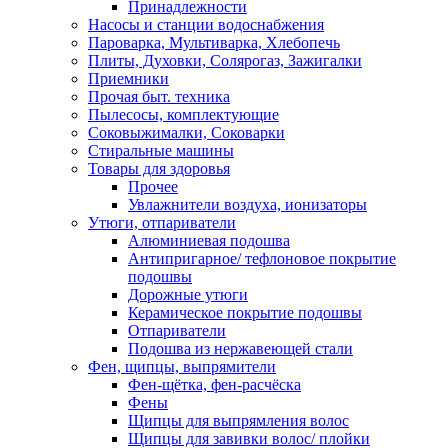
Принадлежности
Насосы и станции водоснабжения
Пароварка, Мультиварка, Хлебопечь
Плиты, Духовки, Солярогаз, Зажигалки
Приемники
Прочая быт. техника
Пылесосы, комплектующие
Соковыжималки, Соковарки
Стиральные машины
Товары для здоровья
Прочее
Увлажнители воздуха, ионизаторы
Утюги, отпариватели
Алюминиевая подошва
Антипригарное/ тефлоновое покрытие
подошвы
Дорожные утюги
Керамическое покрытие подошвы
Отпариватели
Подошва из нержавеющей стали
Фен, щипцы, выпрямители
Фен-щётка, фен-расчёска
Фены
Щипцы для выпрямления волос
Щипцы для завивки волос/ плойки