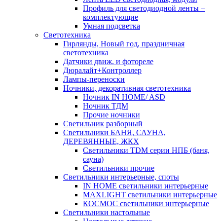
Профиль для светодиодной ленты +
комплектующие
Умная подсветка
Светотехника
Гирлянды, Новый год, праздничная
светотехника
Датчики движ. и фотореле
Дюралайт+Контроллер
Лампы-переноски
Ночники, декоративная светотехника
Ночник IN HOME/ ASD
Ночник ТДМ
Прочие ночники
Светильник разборный
Светильники БАНЯ, САУНА,
ДЕРЕВЯННЫЕ, ЖКХ
Светильники TDM серии НПБ (баня,
сауна)
Светильники прочие
Светильники интерьерные, споты
IN HOME светильники интерьерные
MAXLIGHT светильники интерьерные
КОСМОС светильники интерьерные
Светильники настольные