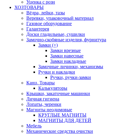
Уценка с розн
ХОЗТОВАРЫ
Вёдра, лейки, тазы
Веревки, упаковочный материал
Газовое оборудование
Галантерея
Доски гладильные, сушилки
Замочно-скобяные изделия, фурнитура
Замки (+)
Замки врезные
Замки навесные
Замки накладные
Замочные личинки, механизмы
Ручки и накладки
Ручки, ручки-замки
Канц. Товары
Калькуляторы
Крышки, закаточные машинки
Личная гигиена
Лопаты, черенки
Магниты неодимовые
КРУГЛЫЕ МАГНИТЫ
МАГНИТЫ ДЛЯ ДЕТЕЙ
Мебель
Механические средства очистки