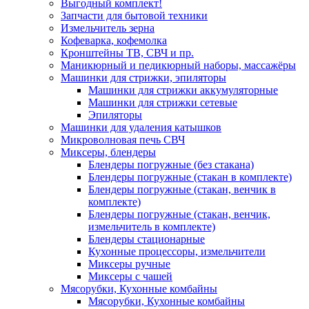
Выгодный комплект!
Запчасти для бытовой техники
Измельчитель зерна
Кофеварка, кофемолка
Кронштейны ТВ, СВЧ и пр.
Маникюрный и педикюрный наборы, массажёры
Машинки для стрижки, эпиляторы
Машинки для стрижки аккумуляторные
Машинки для стрижки сетевые
Эпиляторы
Машинки для удаления катышков
Микроволновая печь СВЧ
Миксеры, блендеры
Блендеры погружные (без стакана)
Блендеры погружные (стакан в комплекте)
Блендеры погружные (стакан, венчик в
комплекте)
Блендеры погружные (стакан, венчик,
измельчитель в комплекте)
Блендеры стационарные
Кухонные процессоры, измельчители
Миксеры ручные
Миксеры с чашей
Мясорубки, Кухонные комбайны
Мясорубки, Кухонные комбайны