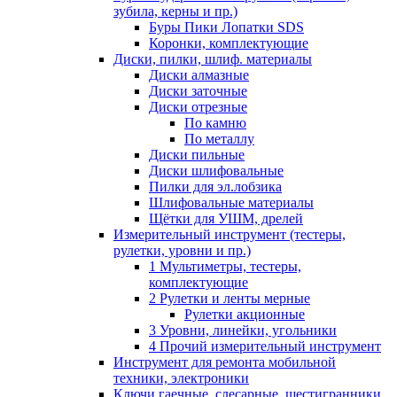
зубила, керны и пр.)
Буры Пики Лопатки SDS
Коронки, комплектующие
Диски, пилки, шлиф. материалы
Диски алмазные
Диски заточные
Диски отрезные
По камню
По металлу
Диски пильные
Диски шлифовальные
Пилки для эл.лобзика
Шлифовальные материалы
Щётки для УШМ, дрелей
Измерительный инструмент (тестеры,
рулетки, уровни и пр.)
1 Мультиметры, тестеры,
комплектующие
2 Рулетки и ленты мерные
Рулетки акционные
3 Уровни, линейки, угольники
4 Прочий измерительный инструмент
Инструмент для ремонта мобильной
техники, электроники
Ключи гаечные, слесарные, шестигранники,