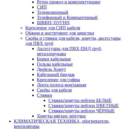
Ретро провод и комплектующие
СИП
Телевизионный
Телефонный и Компьютерный
ШВВП/ ПУГНП
Крепление для СИП кабеля
Обжим и инструмент для зачистки
Скобы и стяжки для кабеля, хомуты, аксессуары
для ПВХ труб
Аксессуары для ПВХ,ПНД труб,
металлорукава
Бирки кабельные
Гильзы кабельные
Дюбель Хомут
Кабельный бандаж
Крепление для гофры
Лента полоса монтажная
Скобы для кабеля
Стяжки
Стяжки/хомуты нейлон БЕЛЫЕ
Стяжки/хомуты нейлон ЦВЕТНЫЕ
Стяжки/хомуты нейлон ЧЁРНЫЕ
Хомуты мягкие липучки
КЛИМАТИЧЕСКАЯ ТЕХНИКА, обогреватели,
вентиляторы