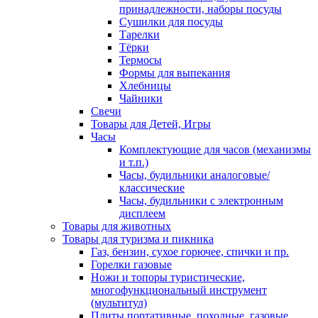
принадлежности, наборы посуды
Сушилки для посуды
Тарелки
Тёрки
Термосы
Формы для выпекания
Хлебницы
Чайники
Свечи
Товары для Детей, Игры
Часы
Комплектующие для часов (механизмы
и т.п.)
Часы, будильники аналоговые/
классические
Часы, будильники с электронным
дисплеем
Товары для животных
Товары для туризма и пикника
Газ, бензин, сухое горючее, спички и пр.
Горелки газовые
Ножи и топоры туристические,
многофункциональный инструмент
(мультитул)
Плиты портативные, походные, газовые