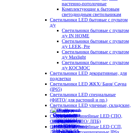
настенно-потолочные
Комплектующие к бытовым
светодиодным светильникам
Светильники LED бытовые с пультом
д/у
Светильники бытовые с пультом
д/у IN HOME
Светильники бытовые с пультом
д/у LEEK, Pre
Светильники бытовые с пультом
д/у Maxlight
Светильники бытовые с пультом
д/у КОСМОС
Светильники LED декоративные, для
подсветки
Светильники LED ЖКХ/ Баня/ Сауна
(IP65)
Светильники LED специальные
(ФИТО/ для растений и пр.)
Светильники LED уличные, складские,
парковые
Светильники линейные LED СПО,
СПБ (аналог ЛПО/ ЛПБ)
Светильники линейные LED ССП,
ДСП пылевлагозащищенные IP6х