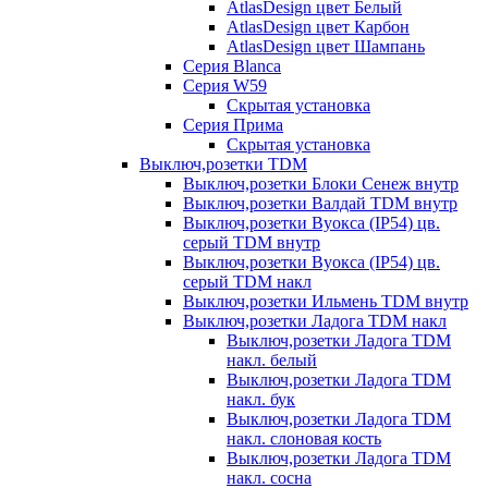
AtlasDesign цвет Белый
AtlasDesign цвет Карбон
AtlasDesign цвет Шампань
Серия Blanca
Серия W59
Скрытая установка
Серия Прима
Скрытая установка
Выключ,розетки TDM
Выключ,розетки Блоки Сенеж внутр
Выключ,розетки Валдай TDM внутр
Выключ,розетки Вуокса (IP54) цв.
серый TDM внутр
Выключ,розетки Вуокса (IP54) цв.
серый TDM накл
Выключ,розетки Ильмень TDM внутр
Выключ,розетки Ладога TDM накл
Выключ,розетки Ладога TDM
накл. белый
Выключ,розетки Ладога TDM
накл. бук
Выключ,розетки Ладога TDM
накл. слоновая кость
Выключ,розетки Ладога TDM
накл. сосна