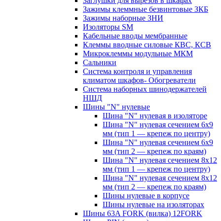
Заглушки для вырезов в шкафах
Зажимы клеммные безвинтовые ЗКБ
Зажимы наборные ЗНИ
Изоляторы SM
Кабельные вводы мембранные
Клеммы вводные силовые КВС, КСВ
Микроклеммы модульные МКМ
Сальники
Система контроля и управления
климатом шкафов- Обогреватели
Система наборных шинодержателей
НШД
Шины "N" нулевые
Шина "N" нулевая в изоляторе
Шина "N" нулевая сечением 6х9
мм (тип 1 — крепеж по центру)
Шина "N" нулевая сечением 6х9
мм (тип 2 — крепеж по краям)
Шина "N" нулевая сечением 8х12
мм (тип 1 — крепеж по центру)
Шина "N" нулевая сечением 8х12
мм (тип 2 — крепеж по краям)
Шины нулевые в корпусе
Шины нулевые на изоляторах
Шины 63A FORK (вилка) 12FORK