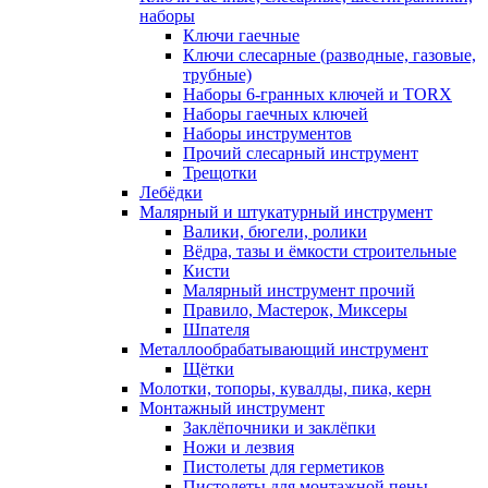
наборы
Ключи гаечные
Ключи слесарные (разводные, газовые,
трубные)
Наборы 6-гранных ключей и TORX
Наборы гаечных ключей
Наборы инструментов
Прочий слесарный инструмент
Трещотки
Лебёдки
Малярный и штукатурный инструмент
Валики, бюгели, ролики
Вёдра, тазы и ёмкости строительные
Кисти
Малярный инструмент прочий
Правило, Мастерок, Миксеры
Шпателя
Металлообрабатывающий инструмент
Щётки
Молотки, топоры, кувалды, пика, керн
Монтажный инструмент
Заклёпочники и заклёпки
Ножи и лезвия
Пистолеты для герметиков
Пистолеты для монтажной пены