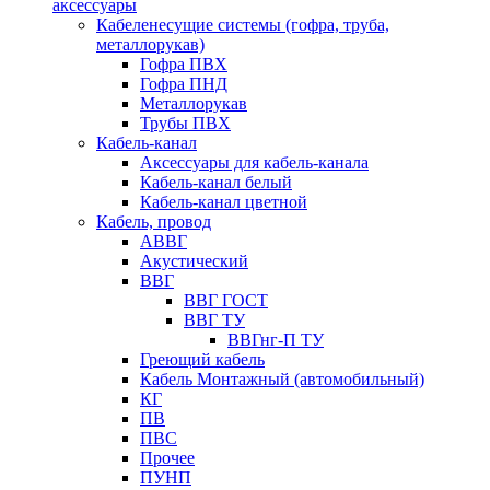
аксессуары
Кабеленесущие системы (гофра, труба,
металлорукав)
Гофра ПВХ
Гофра ПНД
Металлорукав
Трубы ПВХ
Кабель-канал
Аксессуары для кабель-канала
Кабель-канал белый
Кабель-канал цветной
Кабель, провод
АВВГ
Акустический
ВВГ
ВВГ ГОСТ
ВВГ ТУ
ВВГнг-П ТУ
Греющий кабель
Кабель Монтажный (автомобильный)
КГ
ПВ
ПВС
Прочее
ПУНП