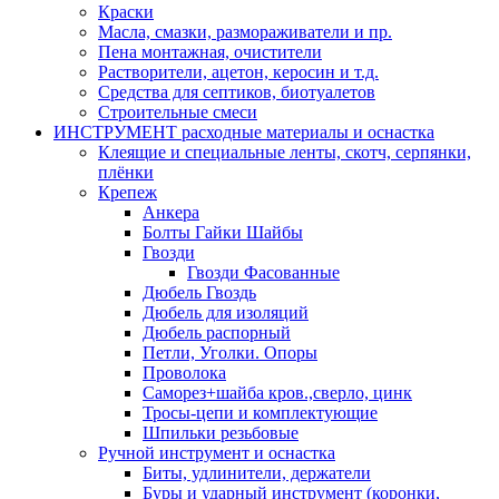
Краски
Масла, смазки, размораживатели и пр.
Пена монтажная, очистители
Растворители, ацетон, керосин и т.д.
Средства для септиков, биотуалетов
Строительные смеси
ИНСТРУМЕНТ расходные материалы и оснастка
Клеящие и специальные ленты, скотч, серпянки,
плёнки
Крепеж
Анкера
Болты Гайки Шайбы
Гвозди
Гвозди Фасованные
Дюбель Гвоздь
Дюбель для изоляций
Дюбель распорный
Петли, Уголки. Опоры
Проволока
Саморез+шайба кров.,сверло, цинк
Тросы-цепи и комплектующие
Шпильки резьбовые
Ручной инструмент и оснастка
Биты, удлинители, держатели
Буры и ударный инструмент (коронки,