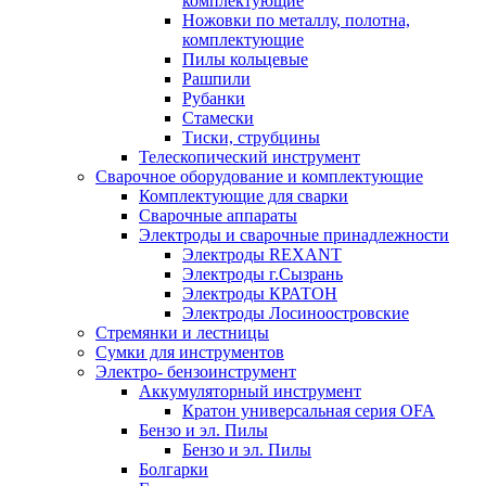
комплектующие
Ножовки по металлу, полотна,
комплектующие
Пилы кольцевые
Рашпили
Рубанки
Стамески
Тиски, струбцины
Телескопический инструмент
Сварочное оборудование и комплектующие
Комплектующие для сварки
Сварочные аппараты
Электроды и сварочные принадлежности
Электроды REXANT
Электроды г.Сызрань
Электроды КРАТОН
Электроды Лосиноостровские
Стремянки и лестницы
Сумки для инструментов
Электро- бензоинструмент
Аккумуляторный инструмент
Кратон универсальная серия OFA
Бензо и эл. Пилы
Бензо и эл. Пилы
Болгарки