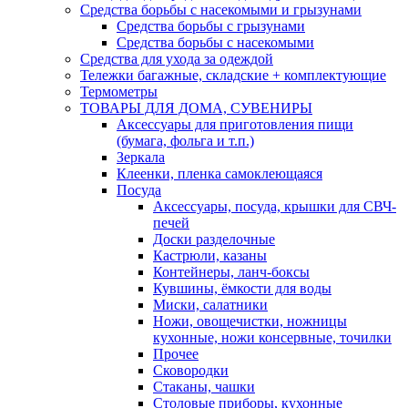
Средства борьбы с насекомыми и грызунами
Средства борьбы с грызунами
Средства борьбы с насекомыми
Средства для ухода за одеждой
Тележки багажные, складские + комплектующие
Термометры
ТОВАРЫ ДЛЯ ДОМА, СУВЕНИРЫ
Аксессуары для приготовления пищи
(бумага, фольга и т.п.)
Зеркала
Клеенки, пленка самоклеющаяся
Посуда
Аксессуары, посуда, крышки для СВЧ-
печей
Доски разделочные
Кастрюли, казаны
Контейнеры, ланч-боксы
Кувшины, ёмкости для воды
Миски, салатники
Ножи, овощечистки, ножницы
кухонные, ножи консервные, точилки
Прочее
Сковородки
Стаканы, чашки
Столовые приборы, кухонные