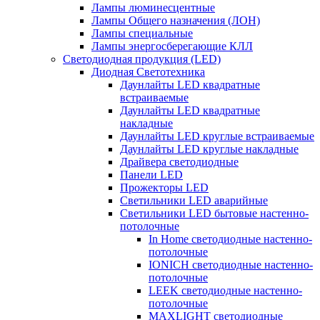
Лампы люминесцентные
Лампы Общего назначения (ЛОН)
Лампы специальные
Лампы энергосберегающие КЛЛ
Светодиодная продукция (LED)
Диодная Светотехника
Даунлайты LED квадратные
встраиваемые
Даунлайты LED квадратные
накладные
Даунлайты LED круглые встраиваемые
Даунлайты LED круглые накладные
Драйвера светодиодные
Панели LED
Прожекторы LED
Светильники LED аварийные
Светильники LED бытовые настенно-
потолочные
In Home светодиодные настенно-
потолочные
IONICH светодиодные настенно-
потолочные
LEEK светодиодные настенно-
потолочные
MAXLIGHT светодиодные