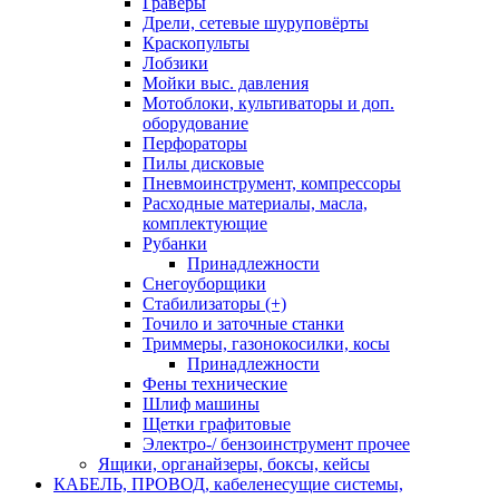
Граверы
Дрели, сетевые шуруповёрты
Краскопульты
Лобзики
Мойки выс. давления
Мотоблоки, культиваторы и доп.
оборудование
Перфораторы
Пилы дисковые
Пневмоинструмент, компрессоры
Расходные материалы, масла,
комплектующие
Рубанки
Принадлежности
Снегоуборщики
Стабилизаторы (+)
Точило и заточные станки
Триммеры, газонокосилки, косы
Принадлежности
Фены технические
Шлиф машины
Щетки графитовые
Электро-/ бензоинструмент прочее
Ящики, органайзеры, боксы, кейсы
КАБЕЛЬ, ПРОВОД, кабеленесущие системы,